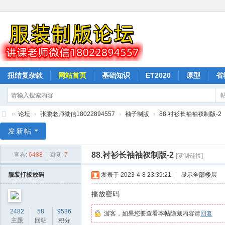
扭结复杂款
网站首页
基础知识
ET2020
原型
省
驳样按样衣打版
纸样下载
排料
»
论坛
›
张鹏老师微信18022894557
›
袖子制版
›
88.衬衫长袖袖衩制版-2
山
发新帖
本
88.衬衫长袖袖衩制版-2
查看:
6488
|
回复:
7
[复制链接]
教
育
服装打板放码
发表于 2023-4-8 23:39:21
|
显示全部楼层
服
播放密码
装
2482
58
9536
游客，如果您要查看本帖隐藏内容请
回复
打
主题
回帖
积分