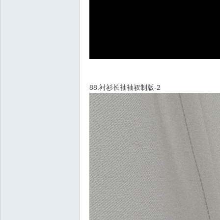
88.衬衫长袖袖衩制版-2