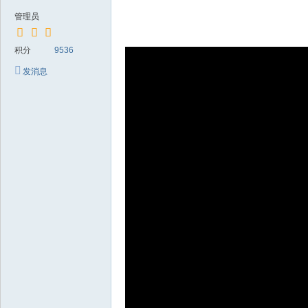
板
管理员
纸
样
积分
9536
C
发消息
A
D
制
版
放
码